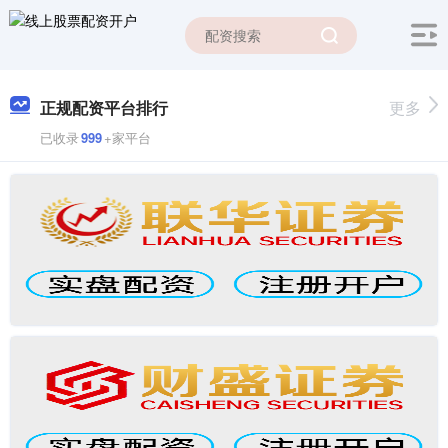
正规配资平台排行
更多
已收录
999
+家平台