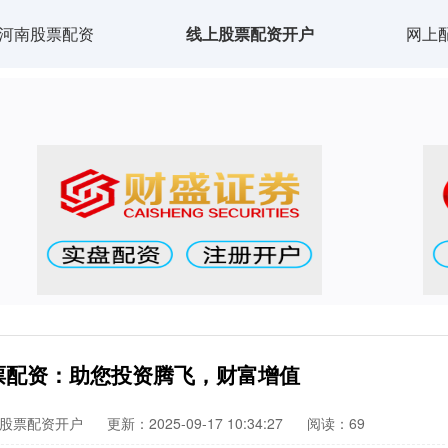
河南股票配资
线上股票配资开户
网上
票配资：助您投资腾飞，财富增值
股票配资开户
更新：2025-09-17 10:34:27
阅读：69