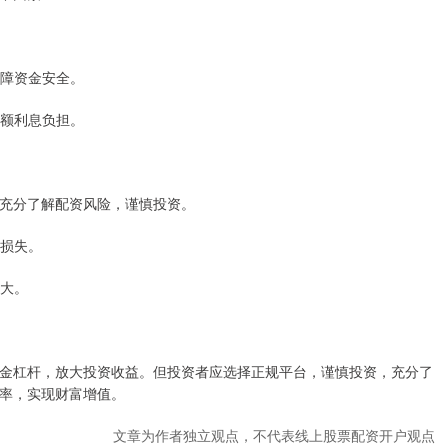
保障资金安全。
额利息负担。
充分了解配资风险，谨慎投资。
资损失。
扩大。
金杠杆，放大投资收益。但投资者应选择正规平台，谨慎投资，充分了
率，实现财富增值。
文章为作者独立观点，不代表线上股票配资开户观点