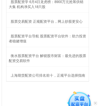
​股票配资学 6月4日龙虎榜：8900万元抢筹供销
大集 机构净买入18只股
​股票交易配资 正规配资平台，网上炒股更安心
​股票配资平台导航 股票配资平台软件：助力投资
者稳健增值
​衡水股票配资平台 解锁股市财富：最先进的股票
配资交易软件
​上海期货配资公司排名前十，正规平台选择指南