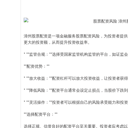
漳州股票配资是一项金融服务股票配资风险，为投资者提供
更大的投资额，从而提升投资收益率。
* **监管合规：**选择受国家监管机构监管的平台，如证监
**配资优势：**
* **放大收益：**配资杠杆可以放大投资收益，让投资者获
* **降低风险：**配资平台通常会设定止损点，当股价下
* **灵活操作：**投资者可以根据自己的风险承受能力和
**选择配资平台：**
选择正规、信誉良好的配资平台至关重要。投资者应考虑以