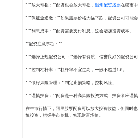
* **放大亏损：**配资也会放大亏损，
温州配资股票
在熊市中
* **保证金追缴：**如果股票价格大幅下跌，配资公司可
* **利息成本：**配资需要支付利息，这会增加投资成本。
**配资注意事项：**
* **选择正规配资公司：**选择有资质、信誉良好的配资公
* **控制杠杆率：**杠杆率不宜过高，一般不超过1:5。
* **做好风险管理：**制定止损策略，控制风险。
* **谨慎投资：**配资是一种高风险投资方式，投资者应谨
在牛市行情下，阿里股票配资可以放大投资收益，但同时也
慎投资，把握牛市良机，实现财富增值。