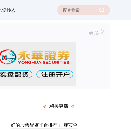
配资炒股
更多
相关更新
好的股票配资平台推荐 正规安全