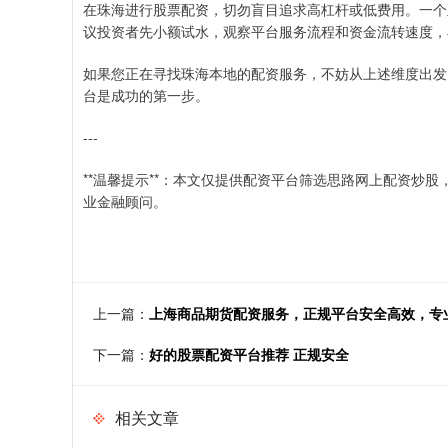
在珠海进行股票配资，切勿盲目追求高杠杆或低费用。一个正
议投资者先小额试水，观察平台服务流程和资金流转速度，
如果您正在寻找珠海本地的配资服务，不妨从上述维度出发
台是成功的第一步。
---
**温馨提示**：本文仅提供配资平台筛选思路网上配资炒
业金融顾问。
上一篇：
上海商品期货配资服务，正规平台安全高效，专
下一篇：
好的股票配资平台推荐 正规安全
相关文章