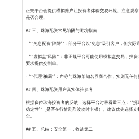
正规平台会提供模拟账户让投资者体验交易环境。注意观察
是否合理。
## 三、珠海配资常见陷阱与避坑指南
- **“免息配资”陷阱**：部分平台以“免息”吸引客户，
- **“虚拟盘”风险**：非正规平台可能使用模拟盘交易，
要求提供交割单。
- **“代理”骗局**：声称与珠海某知名券商合作，实则无
## 四、珠海配资用户真实体验参考
根据多位珠海投资者的反馈，选择平台时最看重三点：**提现速度
稳定性**（是否在行情剧烈波动时卡顿）。建议优先选择支
全。
## 五、总结：安全第一，收益第二