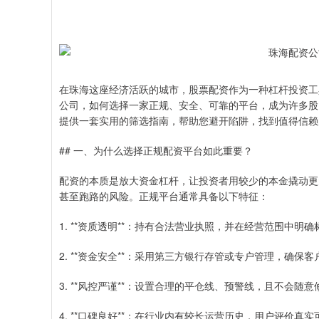
在珠海这座经济活跃的城市，股票配资作为一种杠杆投资工
公司，如何选择一家正规、安全、可靠的平台，成为许多股
提供一套实用的筛选指南，帮助您避开陷阱，找到值得信赖
## 一、为什么选择正规配资平台如此重要？
配资的本质是放大资金杠杆，让投资者用较少的本金撬动更
甚至跑路的风险。正规平台通常具备以下特征：
1. **资质透明**：持有合法营业执照，并在经营范围中明确
2. **资金安全**：采用第三方银行存管或专户管理，确保
3. **风控严谨**：设置合理的平仓线、预警线，且不会随
4. **口碑良好**：在行业内有较长运营历史，用户评价真实