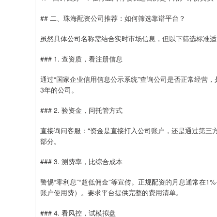
## 二、珠海配资公司推荐：如何筛选靠谱平台？
虽然具体公司名称需结合实时市场信息，但以下筛选标准适
### 1. 查资质，看注册信息
通过“国家企业信用信息公示系统”查询公司是否正常经营
3年的公司。
### 2. 验资金，问托管方式
直接询问客服：“资金是直接打入公司账户，还是通过第三
部分。
### 3. 测费率，比综合成本
警惕“零利息”“超低佣金”等宣传。正规配资的月息通常在1%
账户使用费）。要求平台提供完整的费用清单。
### 4. 看风控，试模拟盘