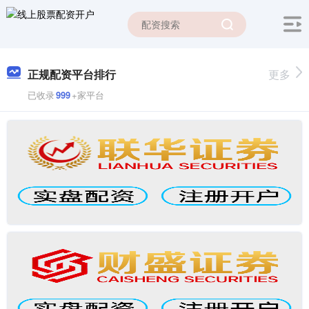
正规配资平台排行
更多
已收录
999
+家平台